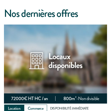
Nos dernières offres
72000
€ HT HC / an
800
m²
-
Non divisible
Location
Commerce
DISPONIBILITÉ :
IMMÉDIATE