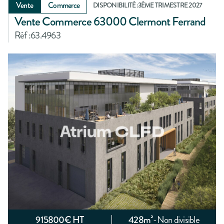
Vente
Commerce
DISPONIBILITÉ :
3ÈME TRIMESTRE 2027
Vente Commerce 63000 Clermont Ferrand
Réf :
63.4963
915800
€ HT
428
m²
-
Non divisible