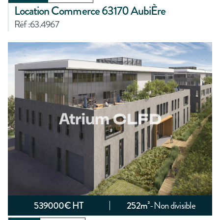
Location Commerce 63170 AubiÈre
Réf :
63.4967
539000
€ HT
252
m²
-
Non divisible