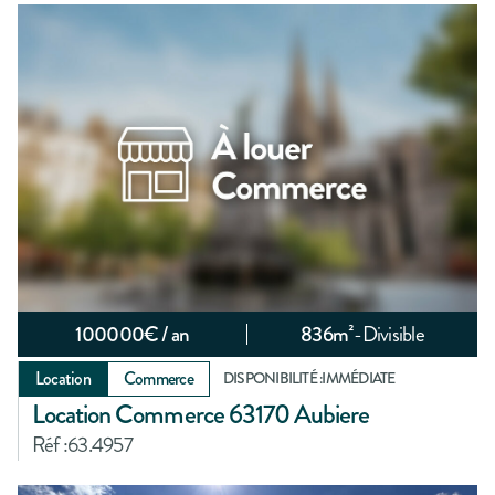
100000
€ / an
836
m²
-
Divisible
Location
Commerce
DISPONIBILITÉ :
IMMÉDIATE
Location Commerce 63170 Aubiere
Réf :
63.4957