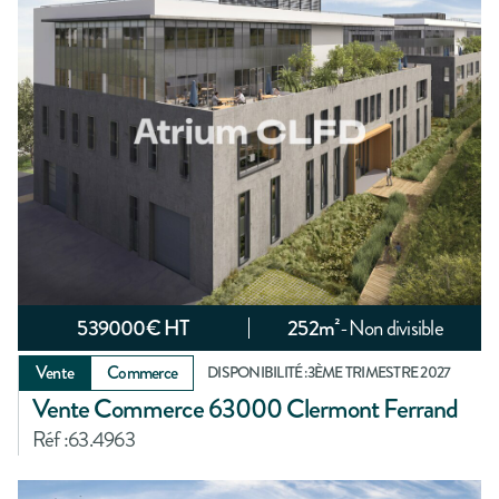
539000
€ HT
252
m²
-
Non divisible
Vente
Commerce
DISPONIBILITÉ :
3ÈME TRIMESTRE 2027
Vente Commerce 63000 Clermont Ferrand
Réf :
63.4963