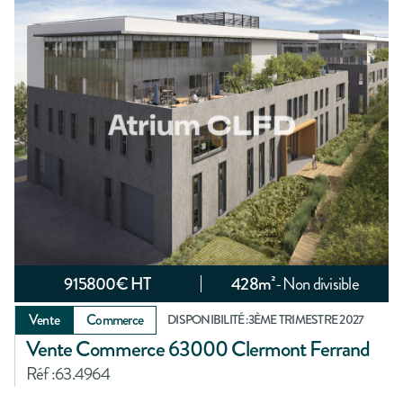
915800
€ HT
428
m²
-
Non divisible
Vente
Commerce
DISPONIBILITÉ :
3ÈME TRIMESTRE 2027
Vente Commerce 63000 Clermont Ferrand
Réf :
63.4964