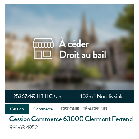
25367.4
€ HT HC / an
102
m²
-
Non divisible
Cession
Commerce
DISPONIBILITÉ :
A DÉFINIR
Cession Commerce 63000 Clermont Ferrand
Réf :
63.4952