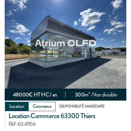
48000
€ HT HC / an
300
m²
-
Non divisible
Location
Commerce
DISPONIBILITÉ :
IMMÉDIATE
Location Commerce 63300 Thiers
Réf :
63.4956