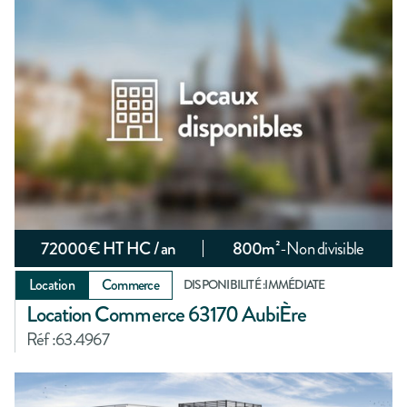
72000
€ HT HC / an
800
m²
-
Non divisible
Location
Commerce
DISPONIBILITÉ :
IMMÉDIATE
Location Commerce 63170 AubiÈre
Réf :
63.4967