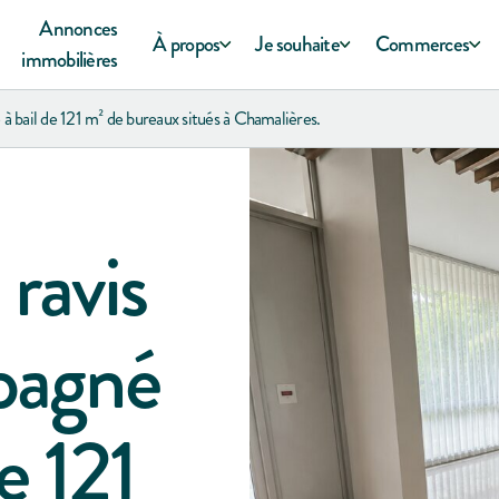
Annonces
À propos
Je souhaite
Commerces
immobilières
à bail de 121 m² de bureaux situés à Chamalières.
ravis
pagné
de 121