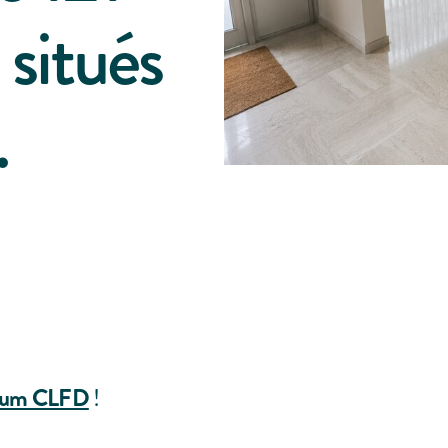
situés
.
ium CLFD
!