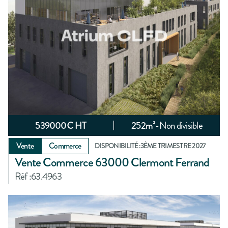
539000
€ HT
252
m²
-
Non divisible
Vente
Commerce
DISPONIBILITÉ :
3ÈME TRIMESTRE 2027
Vente Commerce 63000 Clermont Ferrand
Réf :
63.4963