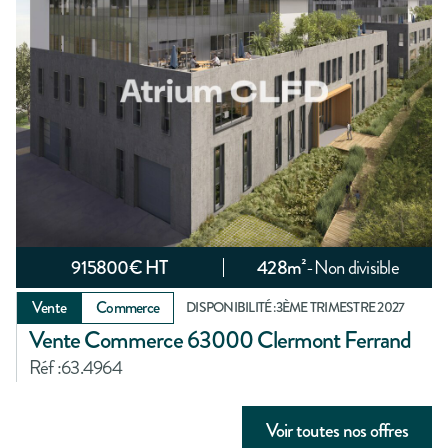
915800
€ HT
428
m²
-
Non divisible
Vente
Commerce
DISPONIBILITÉ :
3ÈME TRIMESTRE 2027
Vente Commerce 63000 Clermont Ferrand
Réf :
63.4964
Voir toutes nos offres