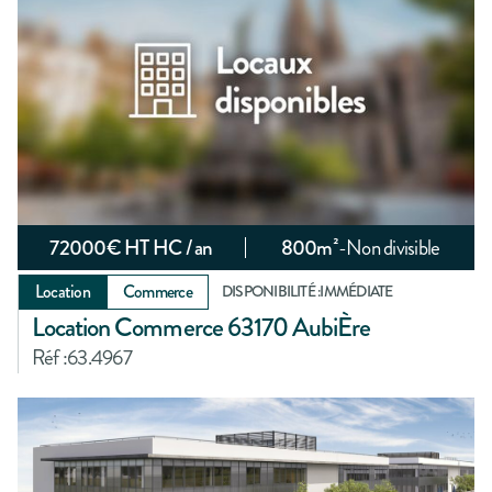
72000
€ HT HC / an
800
m²
-
Non divisible
Location
Commerce
DISPONIBILITÉ :
IMMÉDIATE
Location Commerce 63170 AubiÈre
Réf :
63.4967