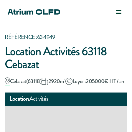
RÉFÉRENCE :
63.4949
Location Activités 63118
Cebazat
Cebazat
(
63118
)
2920
m²
Loyer :
205000
€ HT / an
Location
Activités