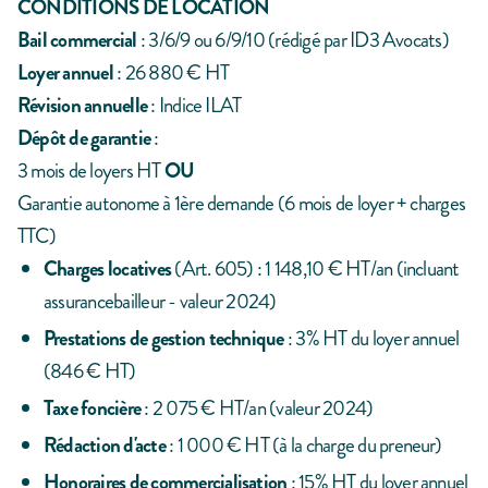
CONDITIONS DE LOCATION
Bail commercial
: 3/6/9 ou 6/9/10 (rédigé par ID3 Avocats)
Loyer annuel
: 26 880 € HT
Révision annuelle
: Indice ILAT
Dépôt de garantie
:
3 mois de loyers HT
OU
Garantie autonome à 1ère demande (6 mois de loyer + charges
TTC)
Charges locatives
(Art. 605) : 1 148,10 € HT/an (incluant
assurancebailleur - valeur 2024)
Prestations de gestion technique
: 3% HT du loyer annuel
(846 € HT)
Taxe foncière
: 2 075 € HT/an (valeur 2024)
Rédaction d'acte
: 1 000 € HT (à la charge du preneur)
Honoraires de commercialisation
: 15% HT du loyer annuel