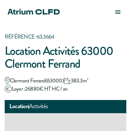
RÉFÉRENCE :
63.3664
Location Activités 63000
Clermont Ferrand
Clermont Ferrand
(
63000
)
383.3
m²
Loyer :
26880
€ HT HC / an
Location
Activités