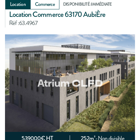
Location
Commerce
DISPONIBILITÉ :
IMMÉDIATE
Location Commerce 63170 AubiÈre
Réf :
63.4967
539000
€ HT
252
m²
-
Non divisible