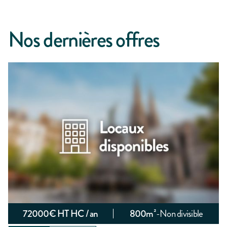
Nos dernières offres
72000
€ HT HC / an
800
m²
-
Non divisible