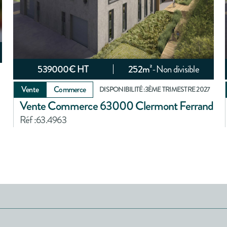
539000
€ HT
252
m²
-
Non divisible
Vente
Commerce
DISPONIBILITÉ :
3ÈME TRIMESTRE 2027
Vente Commerce 63000 Clermont Ferrand
Réf :
63.4963