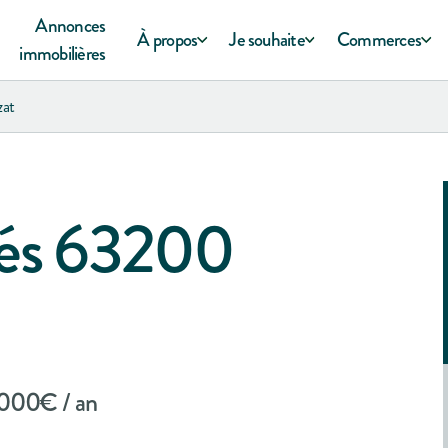
Annonces
À propos
Je souhaite
Commerces
immobilières
zat
tés 63200
000
€ / an