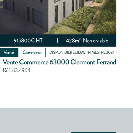
915800
€ HT
428
m²
-
Non divisible
Vente
Commerce
DISPONIBILITÉ :
3ÈME TRIMESTRE 2027
Vente Commerce 63000 Clermont Ferrand
Réf :
63.4964