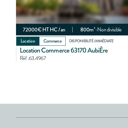
72000
€ HT HC / an
800
m²
-
Non divisible
Location
Commerce
DISPONIBILITÉ :
IMMÉDIATE
Location Commerce 63170 AubiÈre
Réf :
63.4967