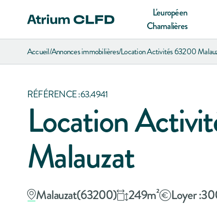
L'européen
Chamalières
Accueil
/
Annonces immobilières
/
Location Activités 63200 Malau
RÉFÉRENCE :
63.4941
Location Activi
Malauzat
Malauzat
(
63200
)
249
m²
Loyer :
30