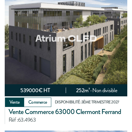
539000
€ HT
252
m²
-
Non divisible
Vente
Commerce
DISPONIBILITÉ :
3ÈME TRIMESTRE 2027
Vente Commerce 63000 Clermont Ferrand
Réf :
63.4963