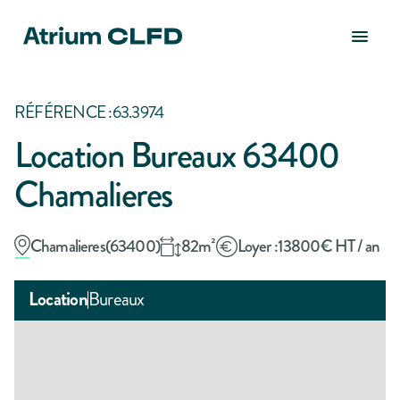
RÉFÉRENCE :
63.3974
Location Bureaux 63400
Chamalieres
Chamalieres
(
63400
)
82
m²
Loyer :
13800
€ HT / an
Location
Bureaux