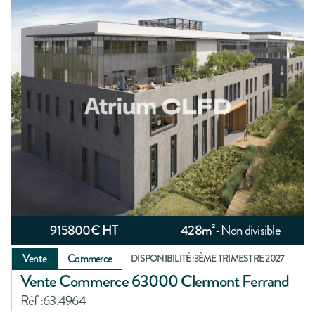
915800
€ HT
428
m²
-
Non divisible
Vente
Commerce
DISPONIBILITÉ :
3ÈME TRIMESTRE 2027
Vente Commerce 63000 Clermont Ferrand
Réf :
63.4964