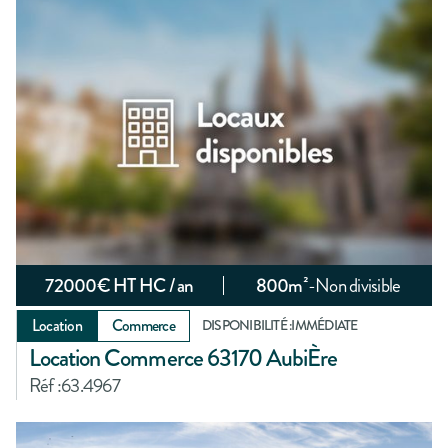
72000
€ HT HC / an
800
m²
-
Non divisible
Location
Commerce
DISPONIBILITÉ :
IMMÉDIATE
Location Commerce 63170 AubiÈre
Réf :
63.4967