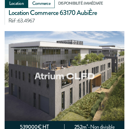
Location
Commerce
DISPONIBILITÉ :
IMMÉDIATE
Location Commerce 63170 AubiÈre
Réf :
63.4967
539000
€ HT
252
m²
-
Non divisible