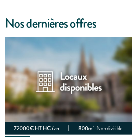
Nos dernières offres
72000
€ HT HC / an
800
m²
-
Non divisible