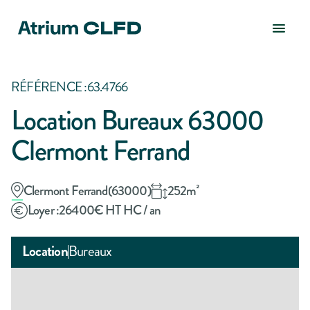
RÉFÉRENCE :
63.4766
Location Bureaux 63000
Clermont Ferrand
Clermont Ferrand
(
63000
)
252
m²
Loyer :
26400
€ HT HC / an
Location
Bureaux