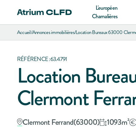
L'européen
Chamalières
Accueil
/
Annonces immobilières
/
Location Bureaux 63000 Clermo
RÉFÉRENCE :
63.4791
Location Bure
Clermont Ferra
Clermont Ferrand
(
63000
)
1093
m²