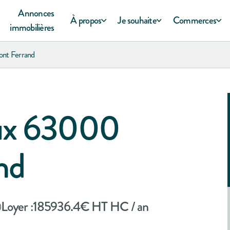
Annonces
À propos
Je souhaite
Commerces
immobilières
nt Ferrand
aux 63000
nd
Loyer :
185936.4
€ HT HC / an