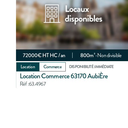
72000
€ HT HC / an
800
m²
-
Non divisible
Location
Commerce
DISPONIBILITÉ :
IMMÉDIATE
Location Commerce 63170 AubiÈre
Réf :
63.4967