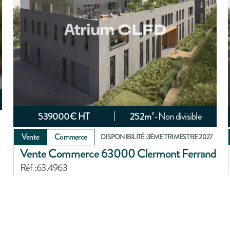
539000
€ HT
252
m²
-
Non divisible
Vente
Commerce
DISPONIBILITÉ :
3ÈME TRIMESTRE 2027
Vente Commerce 63000 Clermont Ferrand
Réf :
63.4963