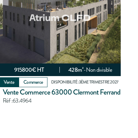
915800
€ HT
428
m²
-
Non divisible
Vente
Commerce
DISPONIBILITÉ :
3ÈME TRIMESTRE 2027
Vente Commerce 63000 Clermont Ferrand
Réf :
63.4964