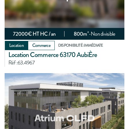
72000
€ HT HC / an
800
m²
-
Non divisible
Location
Commerce
DISPONIBILITÉ :
IMMÉDIATE
Location Commerce 63170 AubiÈre
Réf :
63.4967