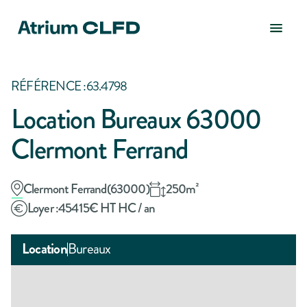
RÉFÉRENCE :
63.4798
Location Bureaux 63000
Clermont Ferrand
Clermont Ferrand
(
63000
)
250
m²
Loyer :
45415
€ HT HC / an
Location
Bureaux