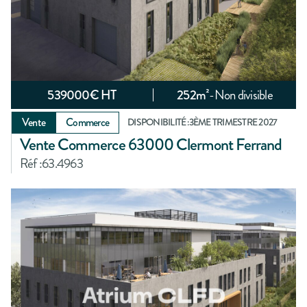
539000
€ HT
252
m²
-
Non divisible
Vente
Commerce
DISPONIBILITÉ :
3ÈME TRIMESTRE 2027
Vente Commerce 63000 Clermont Ferrand
Réf :
63.4963