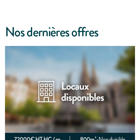
Nos dernières offres
72000
€ HT HC / an
800
m²
-
Non divisible