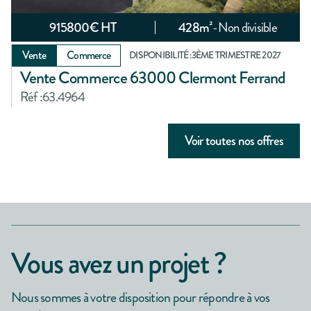
915800
€ HT
428
m²
-
Non divisible
Vente
Commerce
DISPONIBILITÉ :
3ÈME TRIMESTRE 2027
Vente Commerce 63000 Clermont Ferrand
Réf :
63.4964
Voir toutes nos offres
Vous avez un projet ?
Nous sommes à votre disposition pour répondre à vos