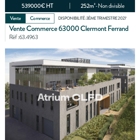
539000
€ HT
252
m²
-
Non divisible
Vente
Commerce
DISPONIBILITÉ :
3ÈME TRIMESTRE 2027
Vente Commerce 63000 Clermont Ferrand
Réf :
63.4963