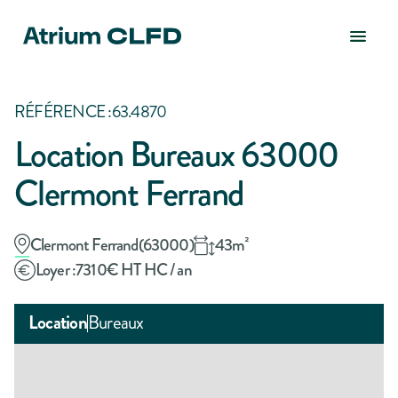
RÉFÉRENCE :
63.4870
Location Bureaux 63000
Clermont Ferrand
Clermont Ferrand
(
63000
)
43
m²
Loyer :
7310
€ HT HC / an
Location
Bureaux