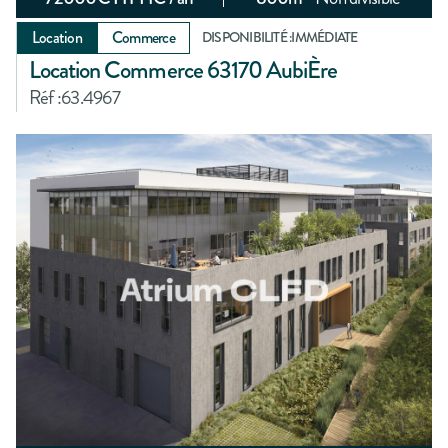
Location
Commerce
DISPONIBILITÉ :
IMMÉDIATE
Location Commerce 63170 AubiÈre
Réf :
63.4967