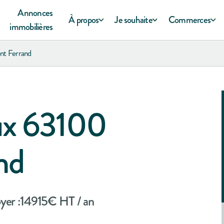
Annonces
À propos
Je souhaite
Commerces
immobilières
nt Ferrand
ux 63100
nd
yer :
14915
€ HT / an