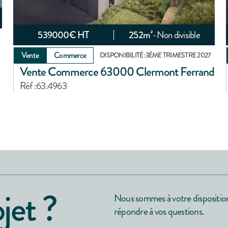
539000
€ HT
252
m²
-
Non divisible
Vente
Commerce
DISPONIBILITÉ :
3ÈME TRIMESTRE 2027
Vente Commerce 63000 Clermont Ferrand
Réf :
63.4963
jet ?
Nous sommes à votre dispositio
répondre à vos questions.