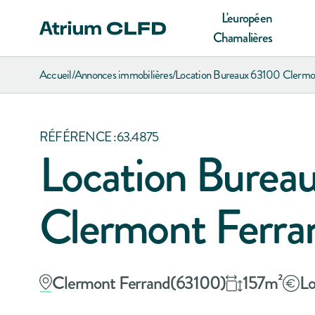
L'européen
Chamalières
Accueil
/
Annonces immobilières
/
Location Bureaux 63100 Clermo
RÉFÉRENCE :
63.4875
Location Burea
Clermont Ferra
Clermont Ferrand
(
63100
)
157
m²
Lo