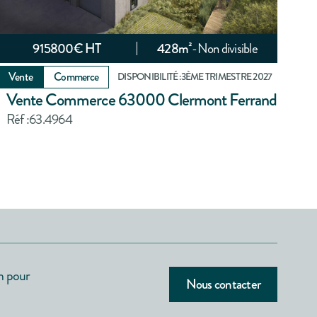
915800
€ HT
428
m²
-
Non divisible
Vente
Commerce
DISPONIBILITÉ :
3ÈME TRIMESTRE 2027
Vente Commerce 63000 Clermont Ferrand
Réf :
63.4964
n pour
Nous contacter