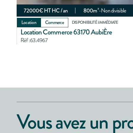
72000
€ HT HC / an
800
m²
-
Non divisible
Location
Commerce
DISPONIBILITÉ :
IMMÉDIATE
Location Commerce 63170 AubiÈre
Réf :
63.4967
Vous avez un pro