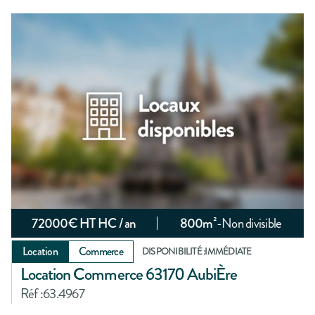
72000
€ HT HC / an
800
m²
-
Non divisible
Location
Commerce
DISPONIBILITÉ :
IMMÉDIATE
Location Commerce 63170 AubiÈre
Réf :
63.4967