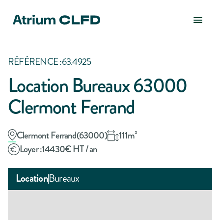
RÉFÉRENCE :
63.4925
Location Bureaux 63000
Clermont Ferrand
Clermont Ferrand
(
63000
)
111
m²
Loyer :
14430
€ HT / an
Location
Bureaux