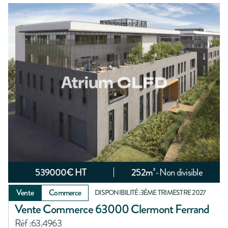
539000
€ HT
252
m²
-
Non divisible
Vente
Commerce
DISPONIBILITÉ :
3ÈME TRIMESTRE 2027
Vente Commerce 63000 Clermont Ferrand
Réf :
63.4963