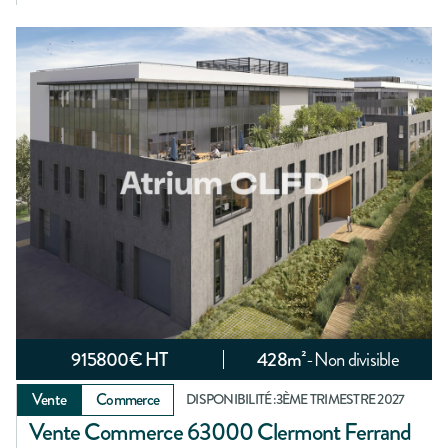
915800
€ HT
428
m²
-
Non divisible
Vente
Commerce
DISPONIBILITÉ :
3ÈME TRIMESTRE 2027
Vente Commerce 63000 Clermont Ferrand