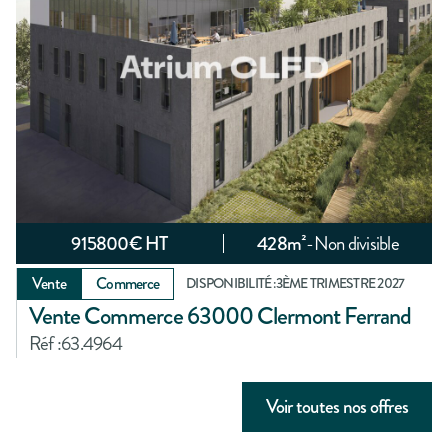
915800
€ HT
428
m²
-
Non divisible
Vente
Commerce
DISPONIBILITÉ :
3ÈME TRIMESTRE 2027
Vente Commerce 63000 Clermont Ferrand
Réf :
63.4964
Voir toutes nos offres