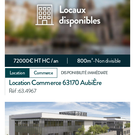
72000
€ HT HC / an
800
m²
-
Non divisible
Location
Commerce
DISPONIBILITÉ :
IMMÉDIATE
Location Commerce 63170 AubiÈre
Réf :
63.4967