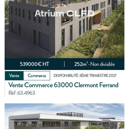
539000
€ HT
252
m²
-
Non divisible
Vente
Commerce
DISPONIBILITÉ :
3ÈME TRIMESTRE 2027
Vente Commerce 63000 Clermont Ferrand
Réf :
63.4963