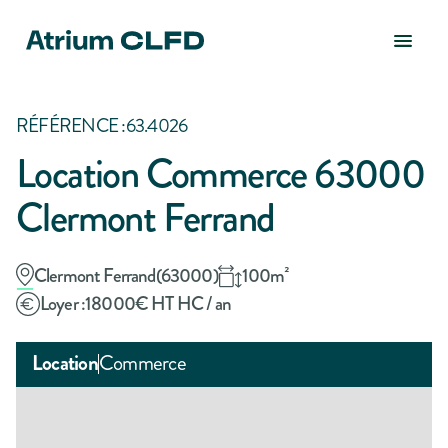
RÉFÉRENCE :
63.4026
Location Commerce 63000
Clermont Ferrand
Clermont Ferrand
(
63000
)
100
m²
Loyer :
18000
€ HT HC / an
Location
Commerce