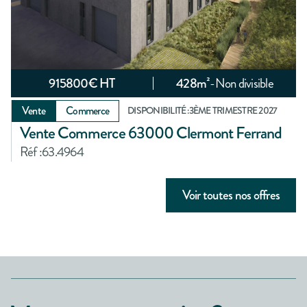
915800
€ HT
428
m²
-
Non divisible
Vente
Commerce
DISPONIBILITÉ :
3ÈME TRIMESTRE 2027
Vente Commerce 63000 Clermont Ferrand
Réf :
63.4964
Voir toutes nos offres