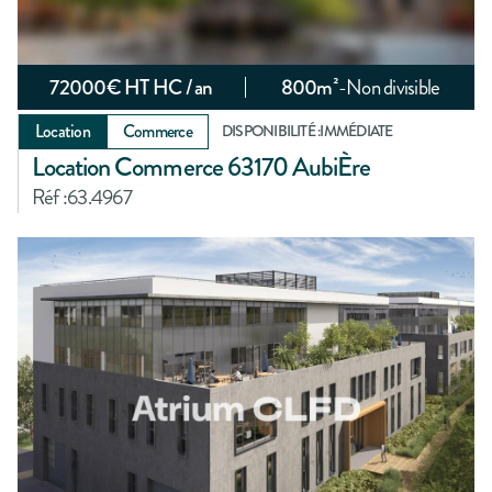
72000
€ HT HC / an
800
m²
-
Non divisible
Location
Commerce
DISPONIBILITÉ :
IMMÉDIATE
Location Commerce 63170 AubiÈre
Réf :
63.4967