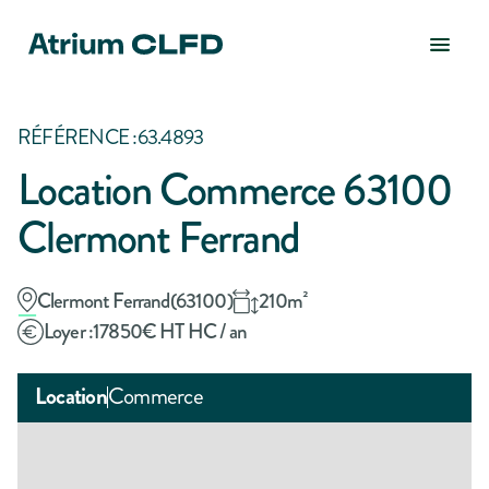
RÉFÉRENCE :
63.4893
Location Commerce 63100
Clermont Ferrand
Clermont Ferrand
(
63100
)
210
m²
Loyer :
17850
€ HT HC / an
Location
Commerce