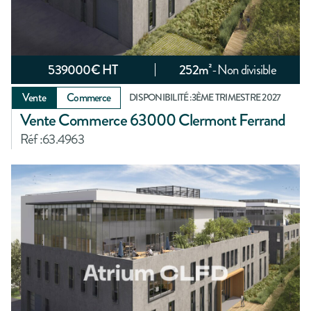
539000
€ HT
252
m²
-
Non divisible
Vente
Commerce
DISPONIBILITÉ :
3ÈME TRIMESTRE 2027
Vente Commerce 63000 Clermont Ferrand
Réf :
63.4963