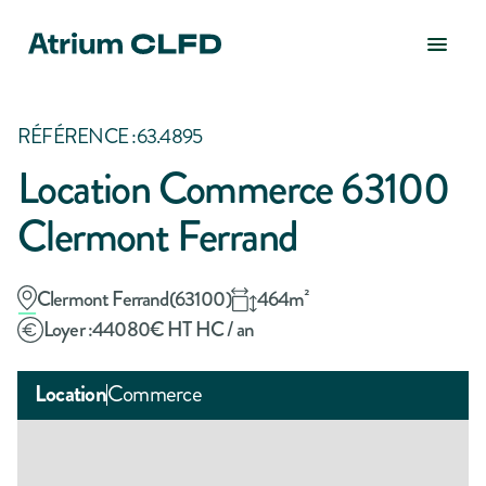
RÉFÉRENCE :
63.4895
Location Commerce 63100
Clermont Ferrand
Clermont Ferrand
(
63100
)
464
m²
Loyer :
44080
€ HT HC / an
Location
Commerce