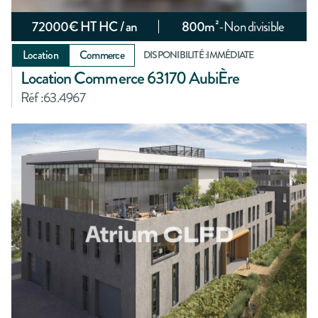
72000
€ HT HC / an
800
m²
-
Non divisible
Location
Commerce
DISPONIBILITÉ :
IMMÉDIATE
Location Commerce 63170 AubiÈre
Réf :
63.4967