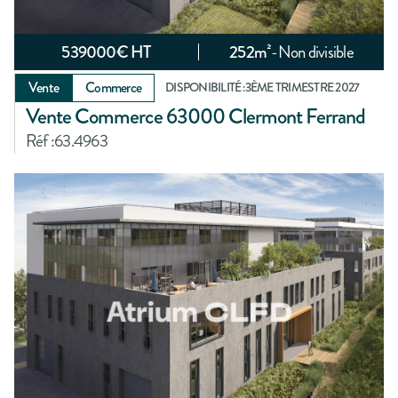
539000
€ HT
252
m²
-
Non divisible
Vente
Commerce
DISPONIBILITÉ :
3ÈME TRIMESTRE 2027
Vente Commerce 63000 Clermont Ferrand
Réf :
63.4963