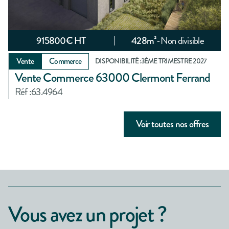
915800
€ HT
428
m²
-
Non divisible
Vente
Commerce
DISPONIBILITÉ :
3ÈME TRIMESTRE 2027
Vente Commerce 63000 Clermont Ferrand
Réf :
63.4964
Voir toutes nos offres
Vous avez un projet ?