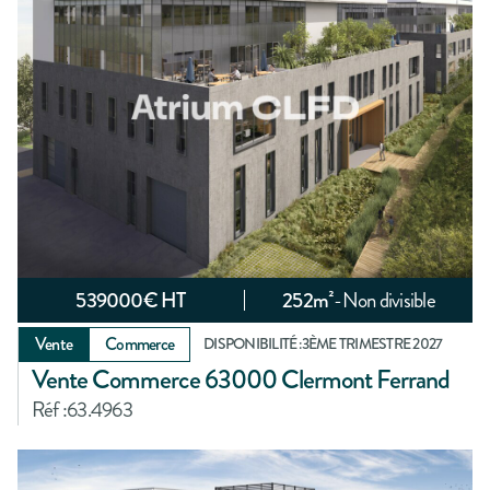
539000
€ HT
252
m²
-
Non divisible
Vente
Commerce
DISPONIBILITÉ :
3ÈME TRIMESTRE 2027
Vente Commerce 63000 Clermont Ferrand
Réf :
63.4963