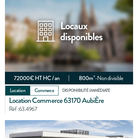
72000
€ HT HC / an
800
m²
-
Non divisible
Location
Commerce
DISPONIBILITÉ :
IMMÉDIATE
Location Commerce 63170 AubiÈre
Réf :
63.4967