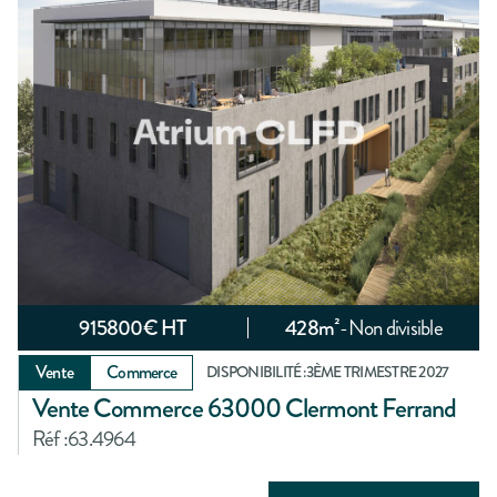
915800
€ HT
428
m²
-
Non divisible
Vente
Commerce
DISPONIBILITÉ :
3ÈME TRIMESTRE 2027
Vente Commerce 63000 Clermont Ferrand
Réf :
63.4964