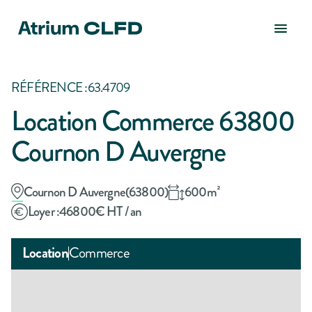
RÉFÉRENCE :
63.4709
Location Commerce 63800
Cournon D Auvergne
Cournon D Auvergne
(
63800
)
600
m²
Loyer :
46800
€ HT / an
Location
Commerce