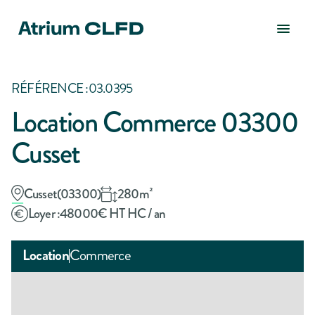
RÉFÉRENCE :
03.0395
Location Commerce 03300
Cusset
Cusset
(
03300
)
280
m²
Loyer :
48000
€ HT HC / an
Location
Commerce