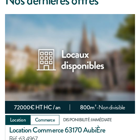
72000
€ HT HC / an
800
m²
-
Non divisible
Location
Commerce
DISPONIBILITÉ :
IMMÉDIATE
Location Commerce 63170 AubiÈre
Réf :
63.4967