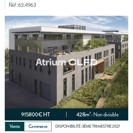
Réf :
63.4963
915800
€ HT
428
m²
-
Non divisible
Vente
Commerce
DISPONIBILITÉ :
3ÈME TRIMESTRE 2027