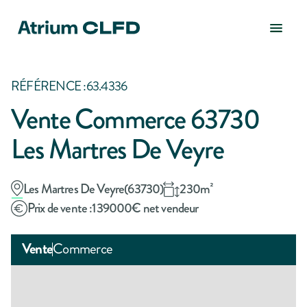
RÉFÉRENCE :
63.4336
Vente Commerce 63730
Les Martres De Veyre
Les Martres De Veyre
(
63730
)
230
m²
Prix de vente :
139000
€ net vendeur
Vente
Commerce