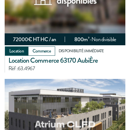
72000
€ HT HC / an
800
m²
-
Non divisible
Location
Commerce
DISPONIBILITÉ :
IMMÉDIATE
Location Commerce 63170 AubiÈre
Réf :
63.4967