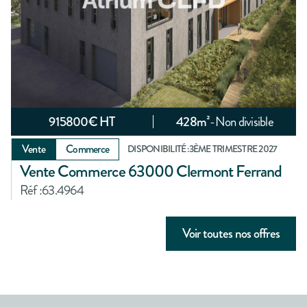
915800
€ HT
428
m²
-
Non divisible
Vente
Commerce
DISPONIBILITÉ :
3ÈME TRIMESTRE 2027
Vente Commerce 63000 Clermont Ferrand
Réf :
63.4964
Voir toutes nos offres