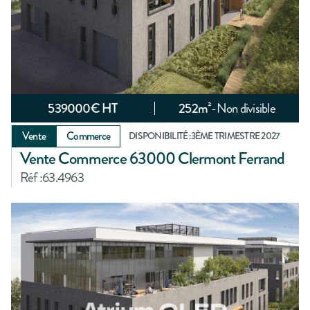
539000
€ HT
252
m²
-
Non divisible
Vente
Commerce
DISPONIBILITÉ :
3ÈME TRIMESTRE 2027
Vente Commerce 63000 Clermont Ferrand
Réf :
63.4963