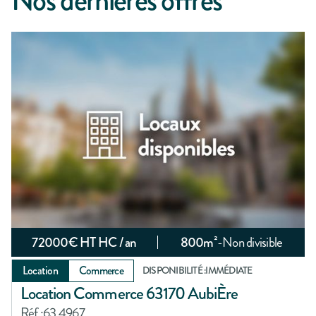
72000
€ HT HC / an
800
m²
-
Non divisible
Location
Commerce
DISPONIBILITÉ :
IMMÉDIATE
Location Commerce 63170 AubiÈre
Réf :
63.4967