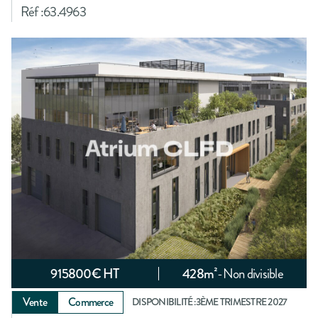
Réf :
63.4963
915800
€ HT
428
m²
-
Non divisible
Vente
Commerce
DISPONIBILITÉ :
3ÈME TRIMESTRE 2027